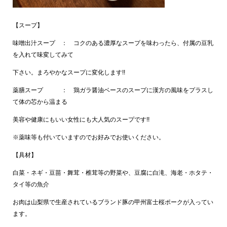
【スープ】
味噌出汁スープ ： コクのある濃厚なスープを味わったら、付属の豆乳
を入れて味変してみて
下さい。まろやかなスープに変化します!!
薬膳スープ ： 鶏ガラ醤油ベースのスープに漢方の風味をプラスし
て体の芯から温まる
美容や健康にもいい女性にも大人気のスープです!!
※薬味等も付いていますのでお好みでお使いください。
【具材】
白菜・ネギ・豆苗・舞茸・椎茸等の野菜や、豆腐に白滝、海老・ホタテ・
タイ等の魚介
お肉は山梨県で生産されているブランド豚の甲州富士桜ポークが入ってい
ます。