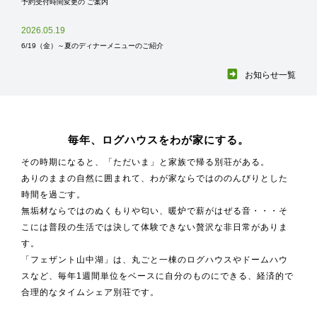
予約受付時間変更の ご案内
2026.05.19
6/19（金）～夏のディナーメニューのご紹介
お知らせ一覧
毎年、ログハウスをわが家にする。
その時期になると、「ただいま」と家族で帰る別荘がある。
ありのままの自然に囲まれて、わが家ならではののんびりとした
時間を過ごす。
無垢材ならではのぬくもりや匂い、暖炉で薪がはぜる音・・・そ
こには普段の生活では決して体験できない贅沢な非日常がありま
す。
「フェザント山中湖」は、丸ごと一棟のログハウスやドームハウ
スなど、毎年1週間単位をベースに自分のものにできる、経済的で
合理的なタイムシェア別荘です。