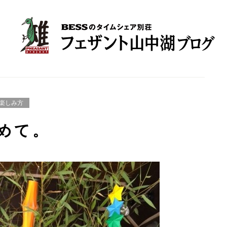
楽しみ方
めて。