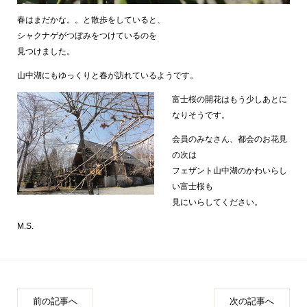
春はまだかな。。と散歩をしていると、
シャクナゲがつぼみをつけているのを
見つけました。
山中湖にもゆっくりと春が訪れているようです。
富士桜の開花はもう少しあとに
なりそうです。
会員のみなさん、都会のお花見
の次は
フェザント山中湖のかわいらし
い富士桜も
見にいらしてください。
M.S.
前の記事へ
次の記事へ