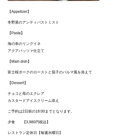
【Appetizer】
冬野菜のアンティパストミスト
【Pasta】
海の幸のリングイネ
アクアパッツァ仕立て
【Main dish】
富士桜ポークのローストと茄子のパルマ風を添えて
【Dessert】
チョコと苺のエクレア
カスタードアイスクリーム添え
ご予約は2日前の18:00までとなります。
夕食 【3,980円税込】
レストラン定休日【毎週水曜日】