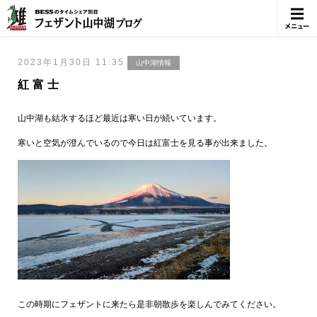
メニュ
ー
2023年1月30日 11:35
山中湖情報
紅富士
山中湖も結氷するほど最近は寒い日が続いています。
寒いと空気が澄んでいるので今日は紅富士を見る事が出来ました。
この時期にフェザントに来たら是非朝散歩を楽しんでみてください。