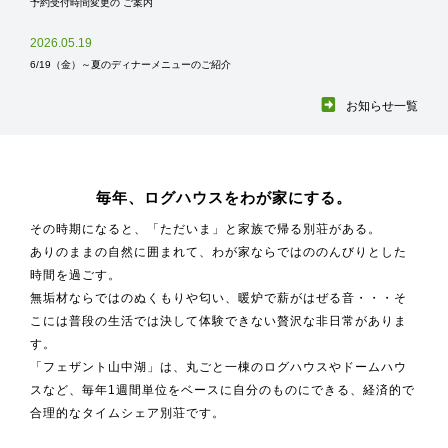
予約受付時間変更の ご案内
2026.05.19
6/19（金）～夏のディナーメニューのご紹介
お知らせ一覧
毎年、ログハウスをわが家にする。
その時期になると、「ただいま」と家族で帰る別荘がある。
ありのままの自然に囲まれて、わが家ならではののんびりとした
時間を過ごす。
無垢材ならではのぬくもりや匂い、暖炉で薪がはぜる音・・・そ
こには普段の生活では決して体験できない贅沢な非日常がありま
す。
「フェザント山中湖」は、丸ごと一棟のログハウスやドームハウ
スなど、毎年1週間単位をベースに自分のものにできる、経済的で
合理的なタイムシェア別荘です。